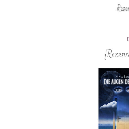
Reze
D
{Rezens