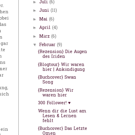
Juli
(6)
►
er.
Juni
(11)
►
ehen
obei
Mai
(6)
►
das
April
(4)
►
n
März
(6)
►
n
 gar
Februar
(9)
▼
hte
{Rezension} Die Augen
h
des Iriden
ens
{Blogtour} Wir waren
mer
hier | Ankündigung
ar
{Buchcover} Swan
Song
ung,
{Rezension} Wir
sich
waren hier
300 Follower! ♥
Wenn dir die Lust am
Lesen & Lernen
fehlt
{Buchcover} Das Letzte
 ein
Omen