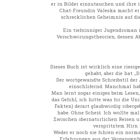
er in Bilder einzutauchen und ihr
Chat-Freundin Valeska macht er
schrecklichen Geheimnis auf die
Ein tiefsinniger Jugendroman 
Verschwörungstheorien, dessen Abe
Dieses Buch ist wirklich eine riesi
gehabt, aber die hat „
Der wortgewandte Schreibstil der 
einschläfernd. Manchmal hab
Man lernt sogar einiges beim Lesen, 
das Gefühl, ich hätte was für die U
Fakten) derart glaubwürdig rüberge
habe. Ohne Scheiß. Ich wollte mal
Zwischen übernatürlichen Reisen u
verspritztem Hirn 
Weder er noch sie führen ein norm
Erfahrungen aus der Vergangenhe