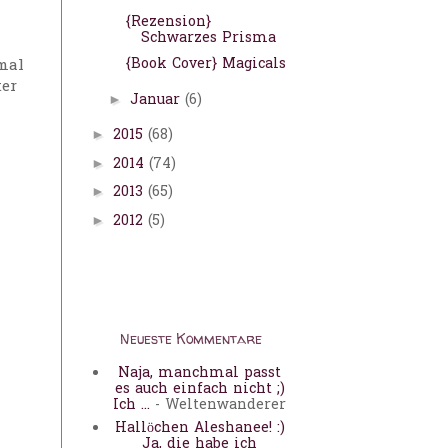
"
{Rezension}
Schwarzes Prisma
{Book Cover} Magicals
mal
ter
Januar
(6)
►
2015
(68)
►
2014
(74)
►
2013
(65)
►
2012
(5)
►
Neueste Kommentare
Naja, manchmal passt
es auch einfach nicht ;)
Ich ...
- Weltenwanderer
Hallöchen Aleshanee! :)
Ja, die habe ich