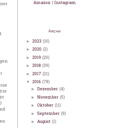
Amazon
|
Instagram
iner
Archiv
.
2023
(10)
►
2020
(2)
►
2019
(20)
►
ngen
2018
(39)
►
er
2017
(21)
►
2016
(78)
▼
eise
Dezember
(4)
►
hte
bt
November
(5)
►
D
Oktober
(11)
►
und
September
(9)
►
ten
August
(1)
►