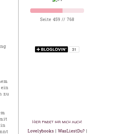
Seite 459 // 768
ung
inem
 ein
n zu
dem
mit
Hier findet ihr mich auch!
ein
Lovelybooks
|
WasLiestDu?
|
innt