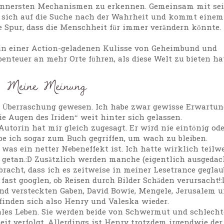
e innersten Mechanismen zu erkennen. Gemeinsam mit se
 sich auf die Suche nach der Wahrheit und kommt einem
 Spur, dass die Menschheit für immer verändern könnte.
in einer Action-geladenen Kulisse von Geheimbund und
nteuer an mehr Orte führen, als diese Welt zu bieten hat
ge Überraschung gewesen. Ich habe zwar gewisse Erwartu
Die Augen des Iriden“ weit hinter sich gelassen.
Autorin hat mir gleich zugesagt. Er wird nie eintönig od
e ich sogar zum Buch gegriffen, um wach zu bleiben.
was ein netter Nebeneffekt ist. Ich hatte wirklich teilw
ni getan.:D Zusätzlich werden manche (eigentlich ausgedac
bracht, dass ich es zeitweise in meiner Lesetrance geglau
 fast googlen, ob Reisen durch Bilder Schäden verursacht!:
nd versteckten Gaben, David Bowie, Mengele, Jerusalem 
finden sich also Henry und Valeska wieder.
ales Leben. Sie werden beide von Schwermut und schlech
it verfolgt. Allerdings ist Henry trotzdem irgendwie der