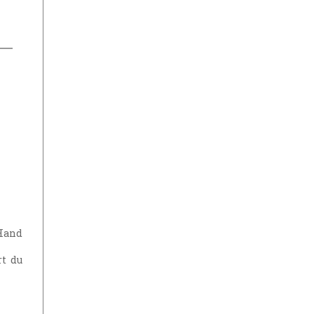
Hand
rt du