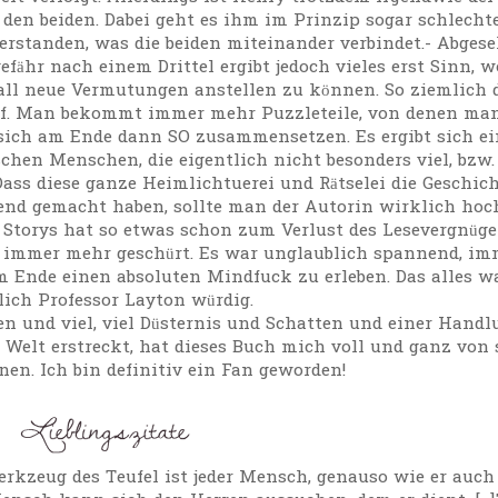
den beiden. Dabei geht es ihm im Prinzip sogar schlecht
rstanden, was die beiden miteinander verbindet.- Abges
ähr nach einem Drittel ergibt jedoch vieles erst Sinn, w
fall neue Vermutungen anstellen zu können. So ziemlich 
auf. Man bekommt immer mehr Puzzleteile, von denen ma
 sich am Ende dann SO zusammensetzen. Es ergibt sich ei
hen Menschen, die eigentlich nicht besonders viel, bzw.
ass diese ganze Heimlichtuerei und Rätselei die Geschic
rrend gemacht haben, sollte man der Autorin wirklich hoc
 Storys hat so etwas schon zum Verlust des Lesevergnüg
n immer mehr geschürt. Es war unglaublich spannend, im
 Ende einen absoluten Mindfuck zu erleben. Das alles w
lich Professor Layton würdig.
 und viel, viel Düsternis und Schatten und einer Handl
 Welt erstreckt, hat dieses Buch mich voll und ganz von 
en. Ich bin definitiv ein Fan geworden!
 Werkzeug des Teufel ist jeder Mensch, genauso wie er auch